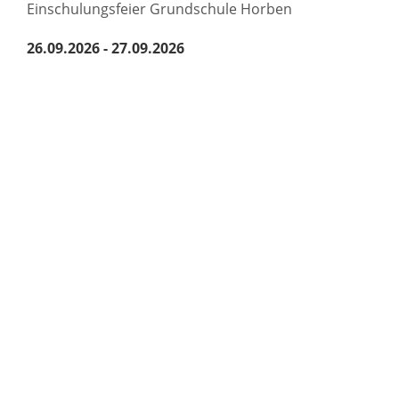
Einschulungsfeier Grundschule Horben
26.09.2026 - 27.09.2026
Oktoberfest Musikverein Horben
09.10.2026 - 11.10.2026
Bezirkseinzelmeisterschaft Schachclub Horben
23.10.2026 - 25.10.2026
Ausweichtermin Bezirkseinzelmeisterschaft
01.11.2026
Allerheiligen mit anschließendem Gräberbesuch
und Gedenkfeier zum Volkstrauertag
11.11.2026
St. Martin
13.11.2026
Hauptversammlung Freiwillige Feuerwehr Horben