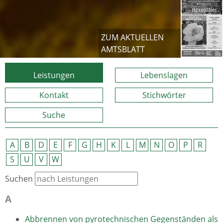
ZUM AKTUELLEN
AMTSBLATT
Leistungen
Lebenslagen
Kontakt
Stichwörter
Suche
A
B
D
E
F
G
H
K
L
M
N
O
P
R
S
U
V
W
Suchen
A
Abbrennen von pyrotechnischen Gegenständen als