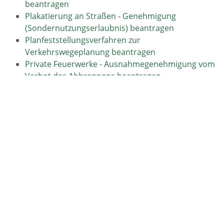
beantragen
Plakatierung an Straßen - Genehmigung
(Sondernutzungserlaubnis) beantragen
Planfeststellungsverfahren zur
Verkehrswegeplanung beantragen
Private Feuerwerke - Ausnahmegenehmigung vom
Verbot des Abbrennens beantragen
R
Ratte melden
Regelaltersrente beantragen
Reihenfolge der Vornamen - Neusortierung
beantragen
Reisegewerbe für reisegewerbekartenfreie Tätigkeit
anzeigen
Reisepass - Ausstellung eines Zweitpasses
beantragen
Reisepass - Ausstellung wegen Namensänderung
bei Heirat neu beantragen