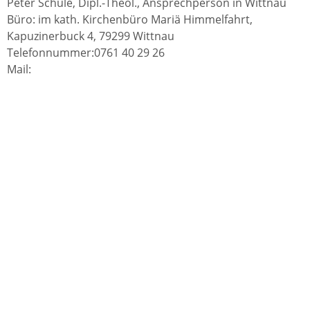
Peter Schüle, Dipl.-Theol., Ansprechperson in Wittnau
Büro: im kath. Kirchenbüro Mariä Himmelfahrt,
Kapuzinerbuck 4, 79299 Wittnau
Telefonnummer:0761 40 29 26
Mail:
Eingewöhnung / Aufnahmegespräche vor Aufnahme
in den Kindergarten
Kinder unter 3 Jahren werden von häuslicher
Bezugsperson ca. 1 Woche in der Einrichtung
begleitet
Kinder ab 3 Jahren "schnuppern" mit einer
häuslichen Bezugsperson zwei Tage, danach
individuelle Eingewöhnung und Begleitung durch
Bezugserzieherin entsprechend den Bedürfnissen
des jeweiligen Kindes
Eingewhnungsgespräch nach Vereinbarung
Pädagogische Besonderheiten