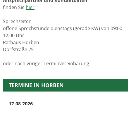
Ansprechpartner und Kontaktdaten
finden Sie
hier
Sprechzeiten
offene Sprechstunde dienstags (gerade KW) von 09:00 -
12:00 Uhr
Rathaus Horben
Dorfstraße 25
oder nach voriger Terminvereinbarung
TERMINE IN HORBEN
17.08.2026
Kulinarische Genusstour -Horben-Dorf-Katzental
18.09.2026
Einschulungsfeier Grundschule Horben