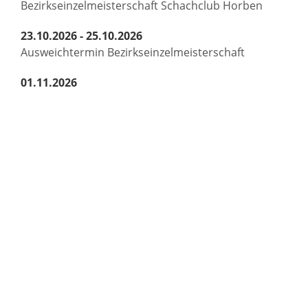
Bezirkseinzelmeisterschaft Schachclub Horben
23.10.2026 - 25.10.2026
Ausweichtermin Bezirkseinzelmeisterschaft
01.11.2026
Allerheiligen mit anschließendem Gräberbesuch
und Gedenkfeier zum Volkstrauertag
11.11.2026
St. Martin
13.11.2026
Hauptversammlung Freiwillige Feuerwehr Horben
Bürgermeisteramt
Gemeinde Horben
Dorfstraße 2