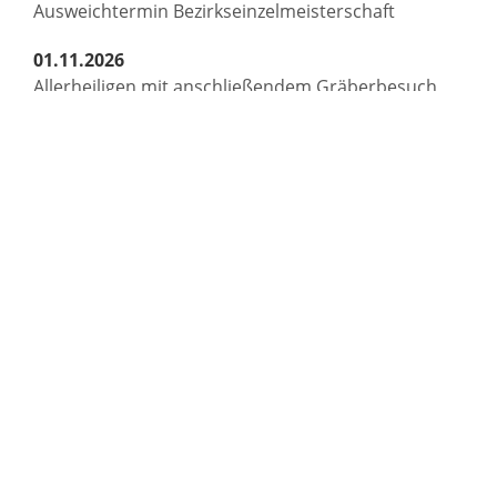
Ausweichtermin Bezirkseinzelmeisterschaft
01.11.2026
Allerheiligen mit anschließendem Gräberbesuch
und Gedenkfeier zum Volkstrauertag
11.11.2026
St. Martin
13.11.2026
Hauptversammlung Freiwillige Feuerwehr Horben
Bürgermeisteramt
Gemeinde Horben
Dorfstraße 2
79289 Horben
Telefon:
0761 / 211 6980