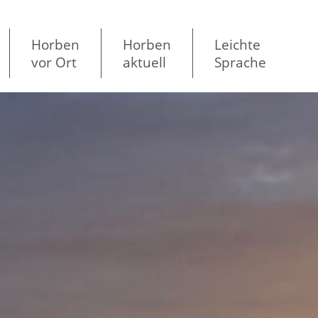
Horben
Horben
Leichte
vor Ort
aktuell
Sprache