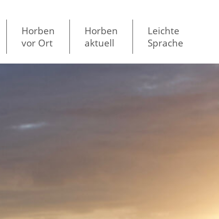
Horben
Horben
Leichte
vor Ort
aktuell
Sprache