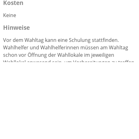
Kosten
Keine
Hinweise
Vor dem Wahltag kann eine Schulung stattfinden.
Wahlhelfer und Wahlhelferinnen müssen am Wahltag
schon vor Öffnung der Wahllokale im jeweiligen
Wahllokal anwesend sein, um Vorbereitungen zu treffen.
Während des Wahltages erfolgt die Anwesenheit in der
Regel in Schichten.
Nach Schließung der Wahllokale müssen alle Wahlhelfer
und Wahlhelferinnen anwesend sein, bis alle Stimmen
ausgezählt sind.
Bei Kommunalwahlen kann auch noch am
nachfolgenden Werktag ausgezählt werden.