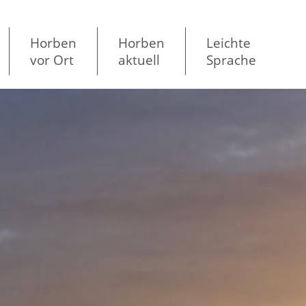
Horben
Horben
Leichte
vor Ort
aktuell
Sprache