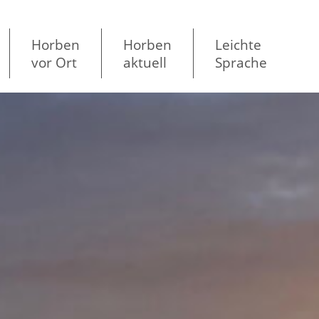
Horben
Horben
Leichte
vor Ort
aktuell
Sprache