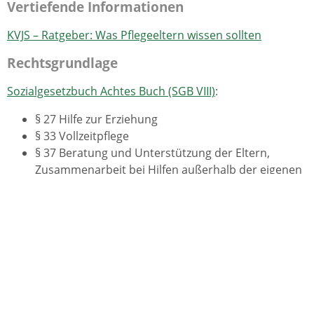
Vertiefende Informationen
KVJS – Ratgeber: Was Pflegeeltern wissen sollten
Rechtsgrundlage
Sozialgesetzbuch Achtes Buch (SGB VIII)
:
§ 27 Hilfe zur Erziehung
§ 33 Vollzeitpflege
§ 37 Beratung und Unterstützung der Eltern,
Zusammenarbeit bei Hilfen außerhalb der eigenen
Familie
§ 37a Beratung und Unterstützung der
Pflegeperson
§ 37b Sicherung der Rechte von Kindern und
Jugendlichen in Familienpflege
§ 37c Ergänzende Bestimmungen zur Hilfeplanung
bei Hilfen außerhalb der eigenen Familie
§ 44 Erlaubnis zur Vollzeitpflege