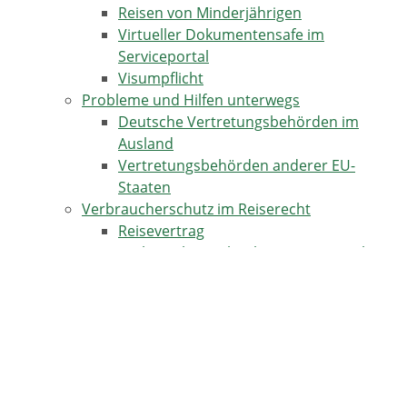
Reisen von Minderjährigen
Virtueller Dokumentensafe im
Serviceportal
Visumpflicht
Probleme und Hilfen unterwegs
Deutsche Vertretungsbehörden im
Ausland
Vertretungsbehörden anderer EU-
Staaten
Verbraucherschutz im Reiserecht
Reisevertrag
Verbraucherrechte bei Reisemängeln
Verbraucherrechte rund um den
Reisevertrag
Vor dem Reiseantritt
Zollvorschriften bei der Rückkehr
Generelle Aus- und
Einfuhrbeschränkungen
Waren aus EU-Ländern nach