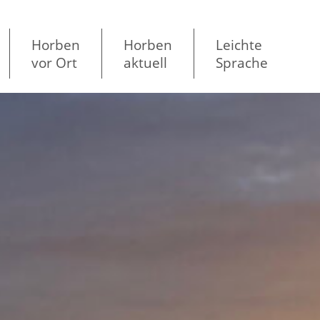
Horben
Horben
Leichte
vor Ort
aktuell
Sprache