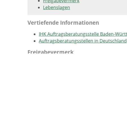
Freigabevermerk
Lebenslagen
Vertiefende Informationen
IHK Auftragsberatungsstelle Baden-Wür
Auftragsberatungsstellen in Deutschland
Freigabevermerk
13.12.2023
IHK Auftragsberatungsstelle Bade
Lebenslagen
Vergabe öffentlicher Aufträge
Ausschreibungspublikationen
Der Weg zu öffentlichen Aufträgen
Akquise öffentlicher Aufträge
Anfordern der Vergabeunterl
Angebotserstellung