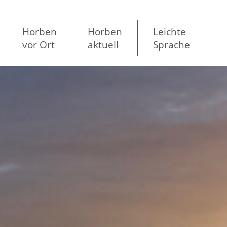
Horben
Horben
Leichte
vor Ort
aktuell
Sprache