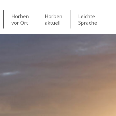
Horben
Horben
Leichte
vor Ort
aktuell
Sprache