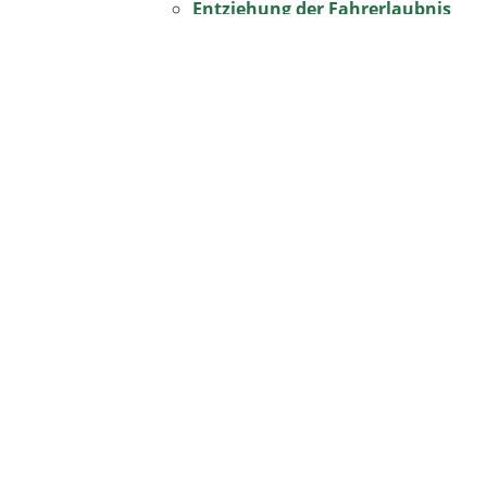
Entziehung der Fahrerlaubnis
Fahreignungsregister
Fahrerlaubnis
Führerschein - Einstufung für 
Fahrgastbeförderung
Bürgermeisteramt
Gemeinde Horben
Dorfstraße 2
79289 Horben
Telefon:
0761 / 211 6980
Fax: 0761 / 211 698-32
eMail: