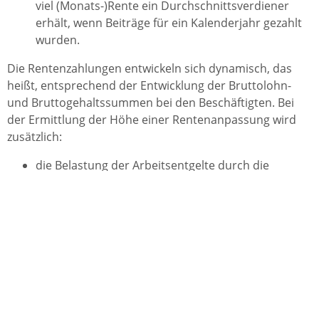
viel (Monats-)Rente ein Durchschnittsverdiener
erhält, wenn Beiträge für ein Kalenderjahr gezahlt
wurden.
Die Rentenzahlungen entwickeln sich dynamisch, das
heißt, entsprechend der Entwicklung der Bruttolohn-
und Bruttogehaltssummen bei den Beschäftigten. Bei
der Ermittlung der Höhe einer Rentenanpassung wird
zusätzlich:
die Belastung der Arbeitsentgelte durch die
Rentenversicherungsbeiträge (Entwicklung der
Höhe des Beitragssatzes),
der Prozentsatz der geförderten zusätzlichen
Altersvorsorge (Altersvorsorgeanteil) und
das Verhältnis zwischen aktiv Beschäftigten und
Rentenbezieherinnen und Rentenbeziehern
(Nachhaltigkeitsfaktor) berücksichtigt.