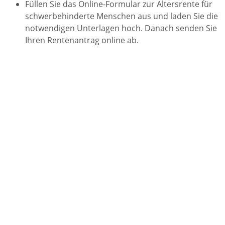
Füllen Sie das Online-Formular zur Altersrente für
schwerbehinderte Menschen aus und laden Sie die
notwendigen Unterlagen hoch. Danach senden Sie
Ihren Rentenantrag online ab.
Persönliche Antragstellung im Beratungsgespräch:
Stellen Sie die benötigten Unterlagen zur
Antragstellung zusammen und vereinbaren Sie
einen Termin in einer Auskunfts- und
Beratungsstelle der Deutschen
Rentenversicherung.
Im Beratungsgespräch wird Ihr Rentenantrag
elektronisch aufgenommen und weitergeleitet.
Ihren Rentenantrag können Sie alternativ auch bei Ihrer
Gemeinde- beziehungsweise Stadtverwaltung oder bei
einem
Versichertenältesten oder -berater
einreichen.
Fristen