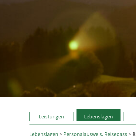
Leistungen
Lebenslagen
Lebenslagen
>
Personalausweis, Reisepass
>
R