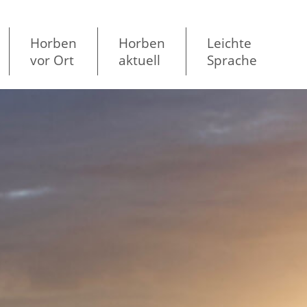
Horben
Horben
Leichte
vor Ort
aktuell
Sprache