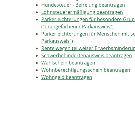
Hundesteuer - Befreiung beantragen
Lohnsteuerermäßigung beantragen
Parkerleichterungen für besondere Gru
("orangefarbener Parkausweis")
Parkerleichterungen für Menschen mit s
Parkausweis")
Rente wegen teilweiser Erwerbsminderun
Schwerbehindertenausweis beantragen
Wahlschein beantragen
Wohnberechtigungsschein beantragen
Wohngeld beantragen
Wohnraumförderung - Förderung von se
Lebenslagen
Behinderung
Beschäftigung schwerbehinderter 
Begleitende Hilfen im Arbeitsl
Fachdienste des Inklusions- u