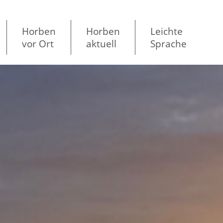
Horben
Horben
Leichte
vor Ort
aktuell
Sprache