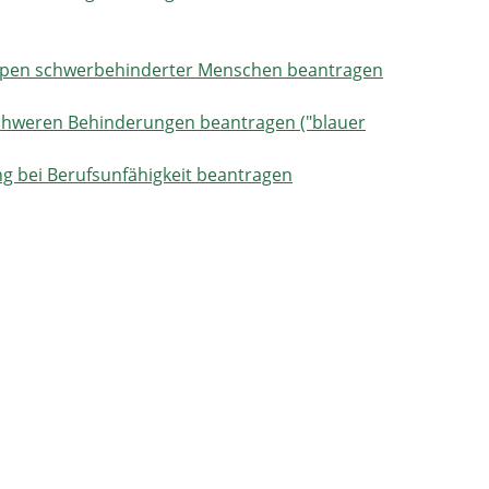
ppen schwerbehinderter Menschen beantragen
chweren Behinderungen beantragen ("blauer
g bei Berufsunfähigkeit beantragen
lbst genutztem Wohneigentum beantragen
Menschen
eben
nd Integrationsamtes