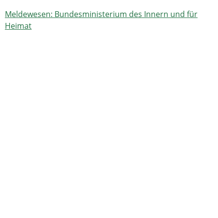
Meldewesen: Bundesministerium des Innern und für
Heimat
Hinweise
Nach der Abmeldung erhalten Sie eine Bestätigung für
Ihre Unterlagen.
Rechtsbehelf
Kein
Rechtsgrundlage
Bundesmeldegesetz (BMG):
§ 17 Anmeldung, Abmeldung
§ 21 Mehrere Wohnungen
§ 23 Erfüllung der allgemeinen Meldepflicht
§ 25 Mitwirkungspflichten der meldepflichtigen