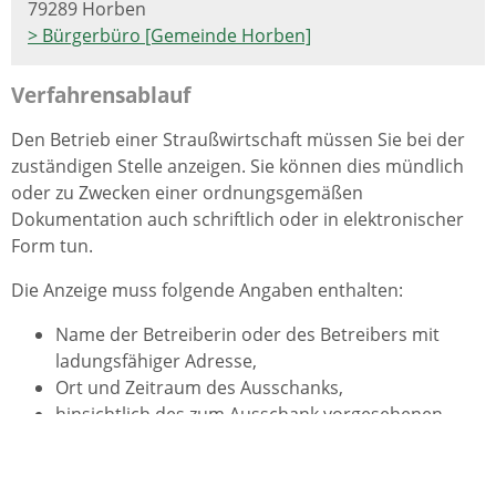
79289 Horben
> Bürgerbüro [Gemeinde Horben]
Verfahrensablauf
Den Betrieb einer Straußwirtschaft müssen Sie bei der
zuständigen Stelle anzeigen. Sie können dies mündlich
oder zu Zwecken einer ordnungsgemäßen
Dokumentation auch schriftlich oder in elektronischer
Form tun.
Die Anzeige muss folgende Angaben enthalten:
Name der Betreiberin oder des Betreibers mit
ladungsfähiger Adresse,
Ort und Zeitraum des Ausschanks,
hinsichtlich des zum Ausschank vorgesehenen
Weines Ort und Lage, aus denen die zur
Herstellung des Weins verwendeten Trauben oder
Äpfel stammen, sowie den Ort, an dem die Trauben