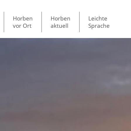
Horben
Horben
Leichte
vor Ort
aktuell
Sprache