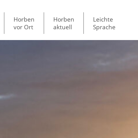
Horben
Horben
Leichte
vor Ort
aktuell
Sprache