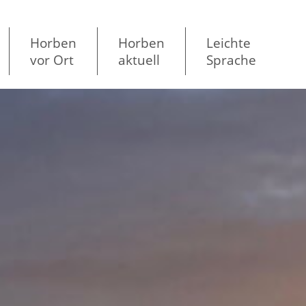
Horben
Horben
Leichte
vor Ort
aktuell
Sprache