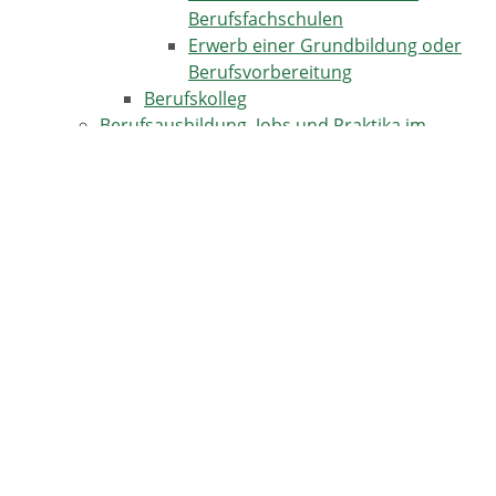
Berufsfachschulen
Erwerb einer Grundbildung oder
Berufsvorbereitung
Berufskolleg
Berufsausbildung, Jobs und Praktika im
Ausland
Förderprogramme für
Auslandsaufenthalte
Berufsberatung, -orientierung und -
vorbereitung
Praktikum
Weiterführende Informationen und Links
TERMINE IN HORBEN
17.08.2026