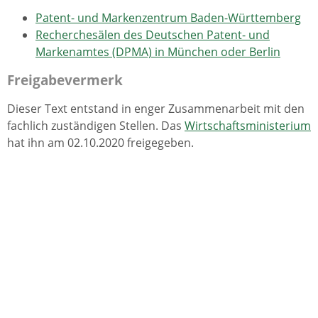
Patent- und Markenzentrum Baden-Württemberg
Recherchesälen des Deutschen Patent- und
Markenamtes (DPMA) in München oder Berlin
Freigabevermerk
Dieser Text entstand in enger Zusammenarbeit mit den
fachlich zuständigen Stellen. Das
Wirtschaftsministerium
hat ihn am 02.10.2020 freigegeben.
Leistungen
Patent anmelden
Lebenslagen
Patente, Marken, Ideentransfer
Designschutz
Fördermaßnahmen und finanzielle Hilfen
Innovation als Geschäftsidee