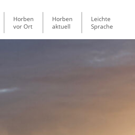
Horben
Horben
Leichte
vor Ort
aktuell
Sprache