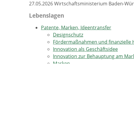
27.05.2026 Wirtschaftsministerium Baden-Wü
Lebenslagen
Patente, Marken, Ideentransfer
Designschutz
Fördermaßnahmen und finanzielle H
Innovation als Geschäftsidee
Innovation zur Behauptung am Mar
Marken
Netzwerke und regionale Cluster
Patente und Gebrauchsmuster
Anmeldung
Eintragung
Recherche
Schutzvoraussetzungen
Schutzrechtsverletzungen
Technologietransfer