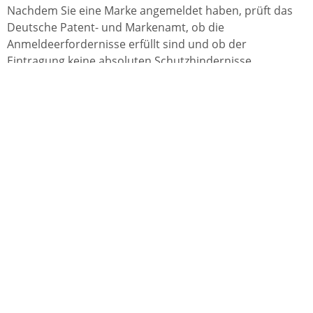
Nachdem Sie eine Marke angemeldet haben, prüft das
Deutsche Patent- und Markenamt, ob die
Anmeldeerfordernisse erfüllt sind und ob der
Eintragung keine absoluten Schutzhindernisse
entgegenstehen. Danach wird die Marke in das
Markenregister eingetragen und veröffentlicht. Bis zu
drei Monate nach Bekanntmachung der Eintragung
können Dritte, die über eine ähnliche, identische, oder
über eine Benutzungsmarke verfügen, sofern die
zugehörigen Waren oder Dienstleistungen den von
Ihnen angegebenen ähnlich sind, gegen die Eintragung
Widerspruch erheben.
Mit der Eintragung erhalten Sie das Recht, im
Verletzungsfall Schadensersatzansprüche geltend zu
machen oder die Unterlassung bestimmter Handlungen
zu verlangen. Sie können Dritten Nutzungsrechte für
Ihre Marken erteilen.