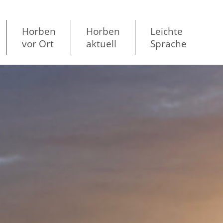
Horben
Horben
Leichte
vor Ort
aktuell
Sprache