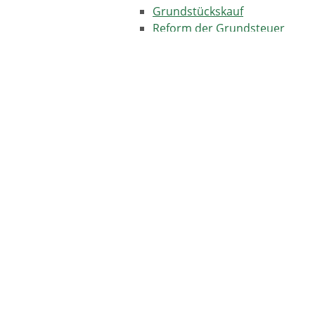
Grundstückskauf
Reform der Grundsteuer
Grundbuch
Grundstückseigenschaften
Bodeneigenschaften
Lasten auf Grundstücken
Neuordnung von Grundstüc
Arten der Flurneuordnun
Rechte von Teilnehmern 
Örtliche Lage und Beschaffen
Planungsrechtliche Einordnun
Nutzung des Grundstücks
Bebaubarkeit des Grundstück
Erwerb eines bebauten Grund
Sonstige Nutzungsarten
Wert eines Grundstücks