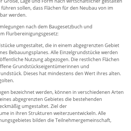
 Größe, Lage und Form nach wirtschaftlicher gestalten
ühren sollen, dass Flächen für den Neubau von im
gbar werden.
 Umlegungen nach dem Baugesetzbuch und
m Flurbereinigungsgesetz:
ücke umgestaltet, die in einem abgegrenzten Gebiet
eines Bebauungsplanes. Alle Einzelgrundstücke werden
 öffentliche Nutzung abgezogen. Die restlichen Flächen
troffene Grundstückseigentümerinnen und
ndstück. Dieses hat mindestens den Wert ihres alten.
golten.
ungen bezeichnet werden, können in verschiedenen Arten
eines abgegrenzten Gebietes die bestehenden
ckmäßig umgestaltet. Ziel der
ume in ihren Strukturen weiterzuentwickeln. Alle
ungsgebietes bilden die Teilnehmergemeinschaft,