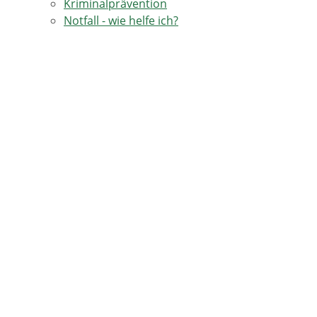
Kriminalprävention
Notfall - wie helfe ich?
Terrorismusbekämpfung und
Spionageabwehr
Waffen und explosionsgefährliche Stoffe
Explosionsgefährliche Stoffe
Waffen
Weitere Informationen
TERMINE IN HORBEN
17.08.2026
Kulinarische Genusstour -Horben-Dorf-Katzental
18.09.2026
Einschulungsfeier Grundschule Horben