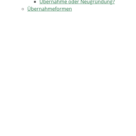
Übernahme oder Neugründung?
Übernahmeformen
Schenkung, Erbe - Unentgeltliche
Übertragung
Trennung von Kapital und Management
Verkauf - Entgeltliche Übertragung
Kaufvertrag
Wertermittlung
TERMINE IN HORBEN
17.08.2026
Kulinarische Genusstour -Horben-Dorf-Katzental
18.09.2026
Einschulungsfeier Grundschule Horben