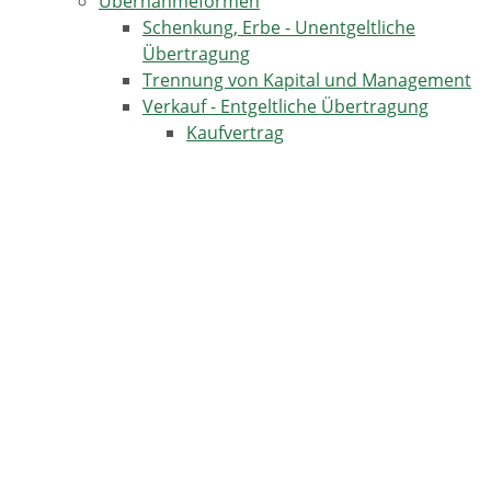
Übernahmeformen
Schenkung, Erbe - Unentgeltliche
Übertragung
Trennung von Kapital und Management
Verkauf - Entgeltliche Übertragung
Kaufvertrag
Wertermittlung
TERMINE IN HORBEN
17.08.2026
Kulinarische Genusstour -Horben-Dorf-Katzental
18.09.2026
Einschulungsfeier Grundschule Horben
26.09.2026 - 27.09.2026