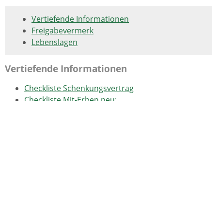
Vertiefende Informationen
Freigabevermerk
Lebenslagen
Vertiefende Informationen
Checkliste Schenkungsvertrag
Checkliste Mit-Erben neu:
Checkliste Testament
Checkliste zum Auseinandersetzungsplan
Freigabevermerk
09.05.2022 Wirtschaftsministerium Baden-Württemberg
Lebenslagen
Unternehmensnachfolge
Finanzierung der Übernahme