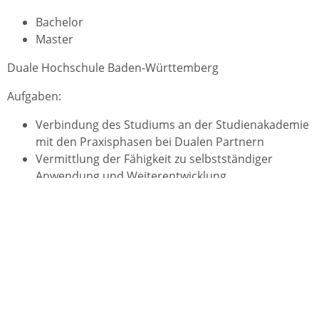
Bachelor
Master
Duale Hochschule Baden-Württemberg
Aufgaben:
Verbindung des Studiums an der Studienakademie
mit den Praxisphasen bei Dualen Partnern
Vermittlung der Fähigkeit zu selbstständiger
Anwendung und Weiterentwicklung
wissenschaftlicher Erkenntnisse und Methoden in
der Berufspraxis
Forschung entsprechend der Erfordernisse des
dualen Studiums im Zusammenwirken mit Dualen
Partnern (kooperative Forschung)
Weiterbildung im Rahmen ihres Bildungsauftrags
Kennzeichen: