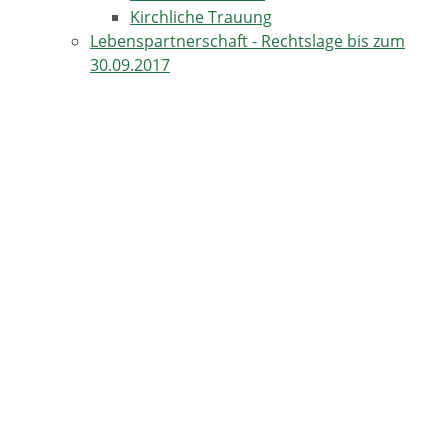
Kirchliche Trauung
Lebenspartnerschaft - Rechtslage bis zum
30.09.2017
Begründung der Lebenspartnerschaft
im Ausland
Lebenspartnerschaftsvertrag
Nach dem Ja-Wort
Standesamtliche Zeremonie
Verlobung
Weiterführende Informationen und Links
TERMINE IN HORBEN
17.08.2026
Kulinarische Genusstour -Horben-Dorf-Katzental