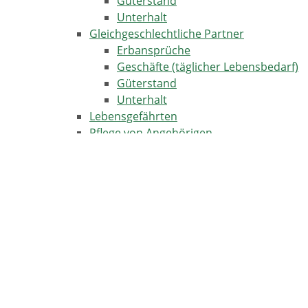
Güterstand
Unterhalt
Gleichgeschlechtliche Partner
Erbansprüche
Geschäfte (täglicher Lebensbedarf)
Güterstand
Unterhalt
Lebensgefährten
Pflege von Angehörigen
Ihre Absicherung als private
Pflegeperson
Vaterschaft
Heirat
Anmeldung der Eheschließung -
Allgemeines
Ehevertrag
Heirat im Ausland
Kirchliche Trauung
Lebenspartnerschaft - Rechtslage bis zum