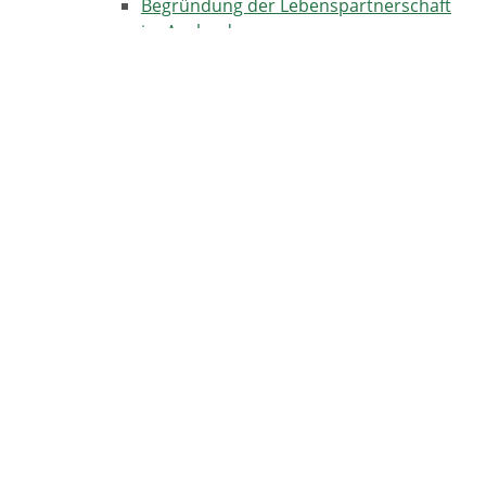
Begründung der Lebenspartnerschaft
im Ausland
Lebenspartnerschaftsvertrag
Nach dem Ja-Wort
Standesamtliche Zeremonie
Verlobung
Weiterführende Informationen und Links
TERMINE IN HORBEN
17.08.2026
Kulinarische Genusstour -Horben-Dorf-Katzental
18.09.2026
Einschulungsfeier Grundschule Horben
26.09.2026 - 27.09.2026