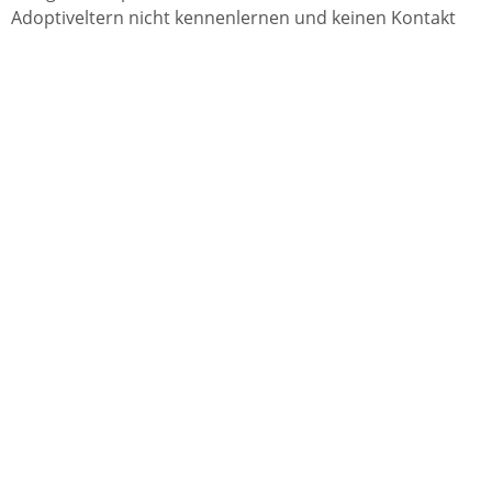
Adoptiveltern nicht kennenlernen und keinen Kontakt
miteinander aufnehmen.
Vertiefende Informationen
Rechtsgrundlage
Freigabevermerk
Lebenslagen
Vertiefende Informationen
Vormund
Rechtsgrundlage
Bürgerliches Gesetzebuch (BGB)
:
§§ 1741 ff
Freigabevermerk