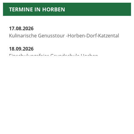
TERMINE IN HORBEN
17.08.2026
Kulinarische Genusstour -Horben-Dorf-Katzental
18.09.2026
Einschulungsfeier Grundschule Horben
26.09.2026 - 27.09.2026
Oktoberfest Musikverein Horben
09.10.2026 - 11.10.2026
Bezirkseinzelmeisterschaft Schachclub Horben
23.10.2026 - 25.10.2026
Ausweichtermin Bezirkseinzelmeisterschaft
01.11.2026