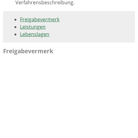
Verfahrensbeschreibung.
Freigabevermerk
Leistungen
Lebenslagen
Freigabevermerk
06.01.2025
Innenministerium Baden-Württemberg
Leistungen
Beschwerde gegen Anbieter von Internet- und
Telefonanschlüssen einreichen
Hundesteuer - Hund abmelden
Hundesteuer - Hund anmelden
Kindertageseinrichtung - Kind für Aufnahme
anmelden
Kinderzuschlag beantragen