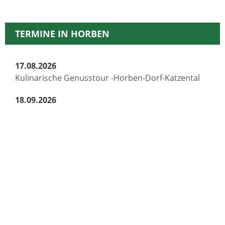
TERMINE IN HORBEN
17.08.2026
Kulinarische Genusstour -Horben-Dorf-Katzental
18.09.2026
Einschulungsfeier Grundschule Horben
26.09.2026 - 27.09.2026
Oktoberfest Musikverein Horben
09.10.2026 - 11.10.2026
Bezirkseinzelmeisterschaft Schachclub Horben
23.10.2026 - 25.10.2026
Ausweichtermin Bezirkseinzelmeisterschaft