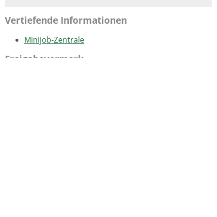
Vertiefende Informationen
Minijob-Zentrale
Freigabevermerk
18.05.2026 Sozialministerium Baden-Württemberg
Lebenslagen
Arbeitnehmer
Abgabe einer Jahressteuererklärung
Arbeitnehmer- und Personalvertretung
Betriebsrat
Gleichstellungsbeauftragte
Jugend- und Auszubildendenvertretung
Personalvertretung
Schwerbehindertenvertretung
Arbeits- und Erholungszeiten