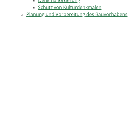
Denkmalförderung
Schutz von Kulturdenkmalen
Planung und Vorbereitung des Bauvorhabens
Allgemeine Rahmenbedingungen
Auswahl des Grundstücks
Baulanderschließung
Besondere Rahmenbedingungen
Planung der Heizungsanlage
Planung des Gebäudes
Umbau - Sanierung - Modernisierung
Gebäudeindividueller energetischer
Sanierungsfahrplan
Versicherungen während der Bauphase
Vom Bauantrag bis zum Richtfest
Baufertigstellung
Baustelle einrichten
Genehmigungspflichtige Bauvorhaben
Kenntnisgabeverfahren
Verfahrensfreie Bauvorhaben