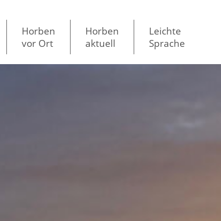
Horben
Horben
Leichte
vor Ort
aktuell
Sprache