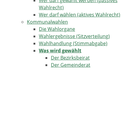
Wer darf gewählt werden (passives
Wahlrecht)
Wer darf wählen (aktives Wahlrecht)
Kommunalwahlen
Die Wahlorgane
Wahlergebnisse (Sitzverteilung)
Wahlhandlung (Stimmabgabe)
Was wird gewählt
Der Bezirksbeirat
Der Gemeinderat
Der Kreistag
Der Ortschaftsrat
Wer darf gewählt werden (passives
Wahlrecht)
Wer darf wählen (aktives Wahlrecht)
Landtagswahl Baden-Württemberg
Die Wahlorgane
Wahlergebnisse (Sitzverteilung)
Wahlhandlung (Stimmabgabe)