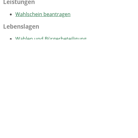
Leistungen
Wahlschein beantragen
Lebenslagen
Wahlen und Bürgerbeteiligung
Bürgermeisterwahlen
Die Wahlorgane
Wahlergebnisse
Wahlhandlung (Stimmabgabe)
Was wird gewählt
Beigeordnete und Stellvertretung
Weitere Informationen und Links
Wer darf gewählt werden (passives
Wahlrecht)
Wer darf wählen (aktives Wahlrecht)
Bundestagswahl
Die Wahlorgane
Stimmabgabe