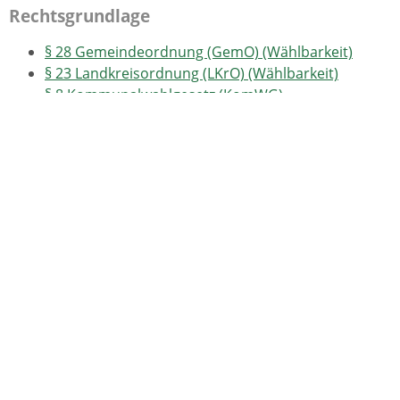
Rechtsgrundlage
§ 28 Gemeindeordnung (GemO) (Wählbarkeit)
§ 23 Landkreisordnung (LKrO) (Wählbarkeit)
§ 8 Kommunalwahlgesetz (KomWG)
(Wahlvorschläge)
§ 9 Kommunalwahlgesetz (KomWG) (Aufstellung
von Bewerbern)
§ 13 Kommunalwahlordnung (KomWO)
(Einreichung der Wahlvorschläge)
§ 14 Kommunalwahlordnung (KomWO) (Inhalt und
Form der Wahlvorschläge)
§ 15 Kommunalwahlordnung (KomWO)
(Vertrauensleute)
§ 16 Kommunalwahlordnung (KomWO)
(Zurücknahme und Änderung von
Wahlvorschlägen)
§ 17 Kommunalwahlordnung (KomWO)
(Vorprüfung und Beseitigung von Mängeln der