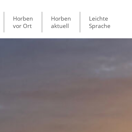
Horben
Horben
Leichte
vor Ort
aktuell
Sprache