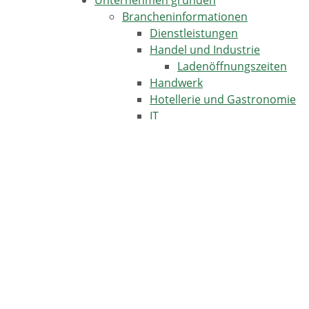
Unternehmen gründen
Brancheninformationen
Dienstleistungen
Handel und Industrie
Ladenöffnungszeiten
Handwerk
Hotellerie und Gastronomie
IT
Land- und Forstwirtschaft
Logistik und Verkehr
Finanzielle Hilfen und Förderprog
Finanzierung
Eigenkapital
Fremdkapital
Rating
Planung
Ausgangssituation
Businessplan
Marketing, Kommunikation