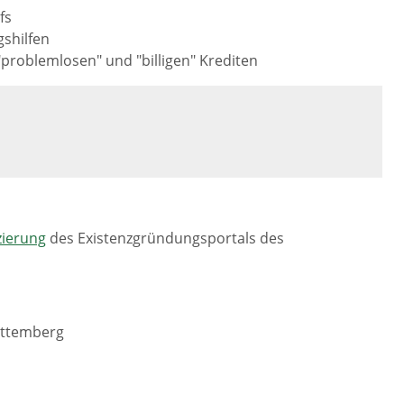
fs
gshilfen
roblemlosen" und "billigen" Krediten
zierung
des Existenzgründungsportals des
rttemberg