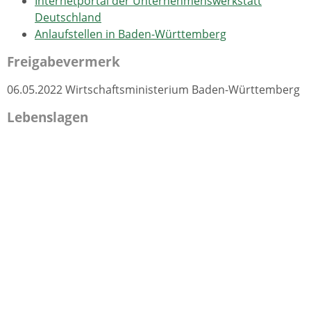
Internetportal der Unternehmenswerkstatt
Deutschland
Anlaufstellen in Baden-Württemberg
Freigabevermerk
06.05.2022 Wirtschaftsministerium Baden-Württemberg
Lebenslagen
Unternehmen gründen
Brancheninformationen
Dienstleistungen
Handel und Industrie
Ladenöffnungszeiten
Handwerk
Hotellerie und Gastronomie
IT
Land- und Forstwirtschaft
Logistik und Verkehr